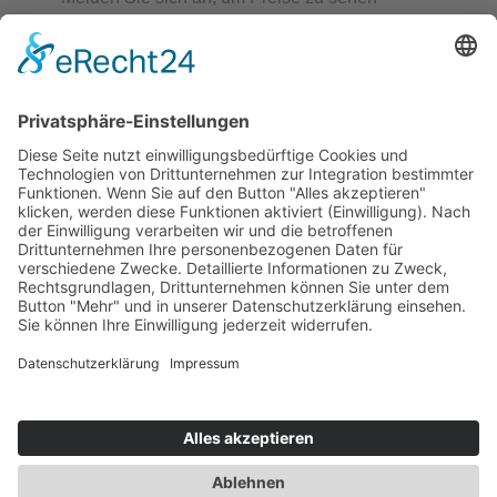
Weiterlesen
Quick View
Chirurgisches Nahtmaterial
Propylen
Melden Sie sich an, um Preise zu sehen
Weiterlesen
Quick View
1
2
3
Next
© Copyright 2021. All Rights Reserved.
Category