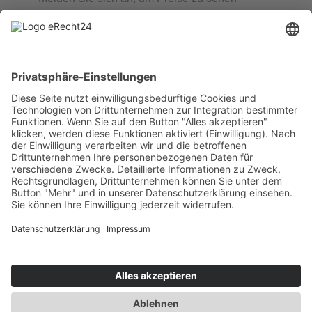
Weiterlesen
Quick View
Chirurgisches Nahtmaterial
Silk REF 1123
Melden Sie sich an, um Preise zu sehen
Weiterlesen
Quick View
1
2
3
Next
© Copyright 2021. All Rights Reserved.
Category