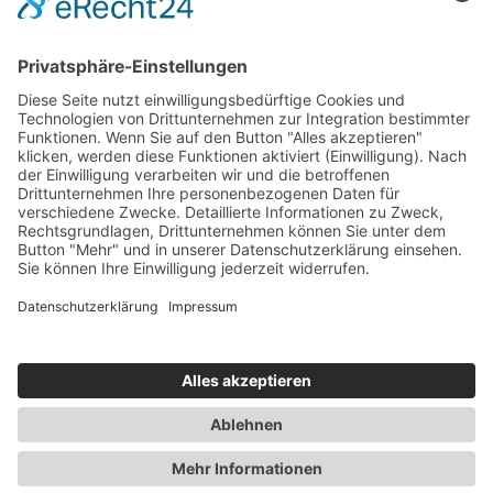
Weiterlesen
Das synthetische resorbierbare chirurgische
Nahtmaterial NEOSORB-PGLA RAPID (RPGLA)
eignet sich für die Retention bei Kontakt mit
Weichteilen, Mundschleimhaut, plastischer Chirurgie
und allgemein dort, wo nur…
Previous
1
2
3
© Copyright 2021. All Rights Reserved.
Category
search