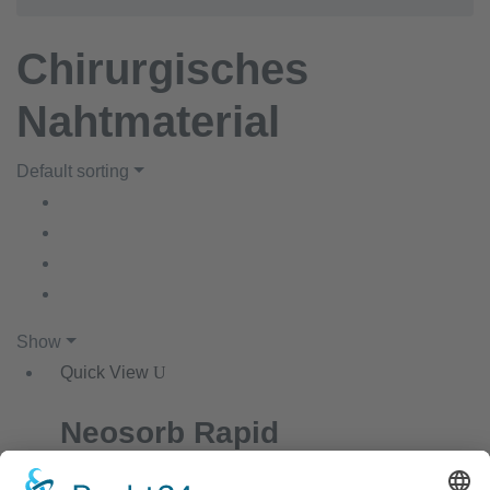
Chirurgisches
Nahtmaterial
Default sorting
Show
Quick View
Neosorb Rapid
Melden Sie sich an, um Preise zu sehen