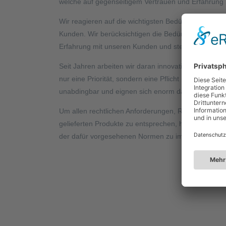
welche auf gegenseitigem Vertrauen und Erfahrung 
Wir reagieren auf die wichtigsten Bedürfnisse. Unse
Kunden. Wir berücksichtigen die Bedürfnisse unserer
Erfahrung mit unseren Kunden und stehe jederzeit z
Seit Jahren arbeiten wir daran innovativ und gewinn
nur eine Priorität, sondern eine Pflicht uns selber
unabdingbar und eignen sich enorm dazu. Unsere Hof
Um allen rechtlichen Anforderungen, Regelungen sow
gelieferten Produkte zu entsprechen, haben wir a
der dafür vorgesehenen Normen zu implimentieren