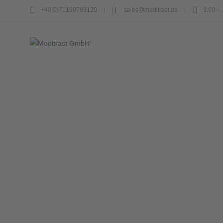
+49(0)71199789120
sales@meditrast.de
9:00 – 