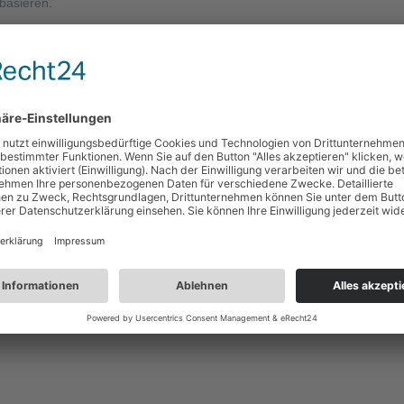
basieren.
re Produkte sind Dinge, die im Alltag unentbehrlich und außerordentlic
 Kunden. Wir bieten solide, fachliche Informationen und inhaltliche Un
ur Unterstützung bereit.
bringend Verunreinigungen und Infektionen vorzubeugen und dies möchte
, sowie unseren Mitmenschen gegenüber „für sich selbst zu sorgen“. Ein
fnung ist, dass wir mit unserer Arbeit dies für alle etwas leichter m
ie vor allem den Erwartungen unserer Kunden im Bereich der höchsten 
lle notwendigen Maßnahmen getroffen und arbeiten aktiv daran ein Q