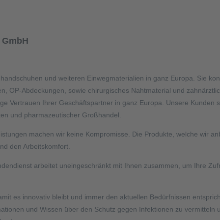
st GmbH
handschuhen und weiteren Einwegmaterialien in ganz Europa. Sie konze
OP-Abdeckungen, sowie chirurgisches Nahtmaterial und zahnärztliche
ange Vertrauen Ihrer Geschäftspartner in ganz Europa. Unsere Kunden 
etten und pharmazeutischer Großhandel.
Leistungen machen wir keine Kompromisse. Die Produkte, welche wir a
und den Arbeitskomfort.
endienst arbeitet uneingeschränkt mit Ihnen zusammen, um Ihre Zufrie
mit es innovativ bleibt und immer den aktuellen Bedürfnissen entspricht.
mationen und Wissen über den Schutz gegen Infektionen zu vermitteln 