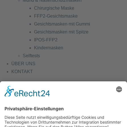
Mund & Nasenschutzmasken
Chirurgische Maske
FFP2-Gesichtsmaske
Gesichtsmasken mit Gummi
Gesichtsmasken mit Spitze
IPOS-FFP2
Kindermasken
Selftests
ÜBER UNS
KONTAKT
0
No products in the cart.
Home
Passwort Zurücksetzen