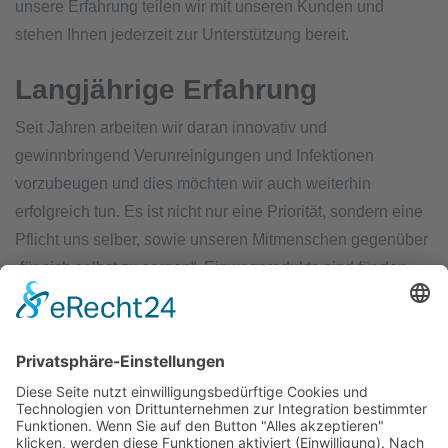
unsere Erfahrung teilen wir mit unseren Kunden und
stehen Ihnen jederzeit zur Unterstützung bereit.
Langjährige Erfahrung
Seit Jahren arbeiten wir daran innovativ und
gewinnbringend Verunreinigungen und Infektionen
vorzubeugen und dies möchten wir auch weiterhin
erfolgreich tun. Es ist nicht nur eine Priorität, sondern eine
Pflicht uns selber, sowie unseren Mitmenschen gegenüber
„für sich selbst zu sorgen“. Einwegprodukte sind für den
persönlichen Schutz unabdingbar und eignen sich enorm
dazu. Unsere Hoffnung ist, dass wir mit unserer Arbeit dies
für alle etwas leichter machen können!
Ähnliche Produkte