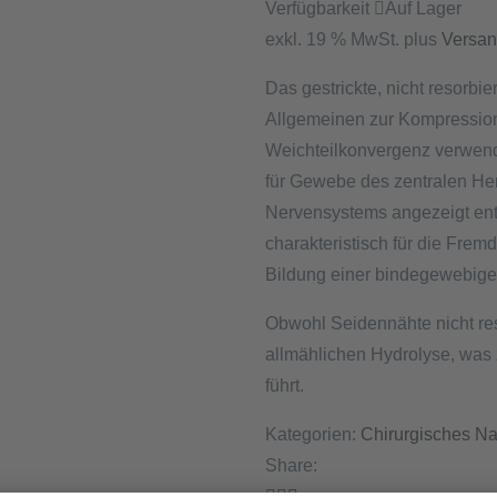
Verfügbarkeit
Auf Lager
exkl. 19 % MwSt.
plus
Versan
Das gestrickte, nicht resorb
Allgemeinen zur Kompression,
Weichteilkonvergenz verwend
für Gewebe des zentralen Her
Nervensystems angezeigt en
charakteristisch für die Frem
Bildung einer bindegewebige
Obwohl Seidennähte nicht reso
allmählichen Hydrolyse, was z
führt.
Kategorien:
Chirurgisches Na
Share: