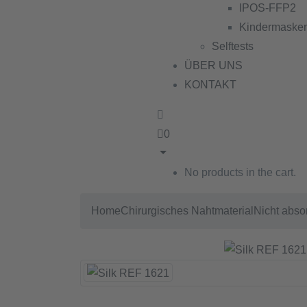
IPOS-FFP2
Kindermaske
Selftests
ÜBER UNS
KONTAKT
0
No products in the cart.
Home
Chirurgisches Nahtmaterial
Nicht abso