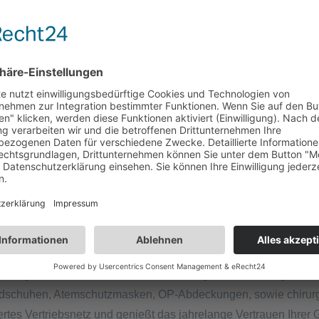
tmaterial SILK kann im Allgemeinen zur Kompression, Retention
h nicht für Gewebe des zentralen Herz-Kreislauf-Systems und
istisch für die Fremdkörperreaktion, gefolgt von der allmähli
erliegen sie in vivo einer allmählichen Hydrolyse, was zu einem
Einweghandschuhen und weiteren Einwegmaterialien in ganz Euro
dschuhen, Atemschutzmasken, OP-Abdeckungen, sowie chirurgi
iertes Vertriebsnetz und genießt das jahrelange Vertrauen Ihrer