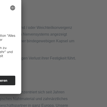
 in Kontakt und / oder Weichteilkonvergenz
 des zentralen Nervensystems angezeigt
chen Bildung einer bindegewebigen Kapsel um
 vollständigen Verlust ihrer Festigkeit führt.
pa. Sie konzentriert sich seit Jahren
sches Nahtmaterial und zahnärztliches
 Geschäftspartner in ganz Europa. Unsere