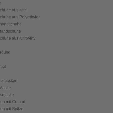
e
huhe aus Nitril
huhe aus Polyethylen
ghandschuhe
ghandschuhe
huhe aus Nitrovinyl
orgung
mel
tzmasken
 Maske
tsmaske
en mit Gummi
en mit Spitze