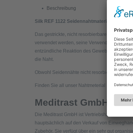
Beschreibung
Silk REF 1122 Seidennahtmaterial
Das gestrickte, nicht resorbierbare Seidennah
verwendet werden, seine Verwendung ist jedoc
entzündliche Reaktion des Gewebes, charakter
die Naht.
Obwohl Seidennähte nicht resorbiert werden, unt
Finden Sie all unser Nahtmeterial
hier
.
Meditrast GmbH
Die Meditrast GmbH ist Vertriebshändler von 
hauptsächlich auf den Verkauf von Einweghan
Zubehör. Sie verfügt über ein sehr gut organis