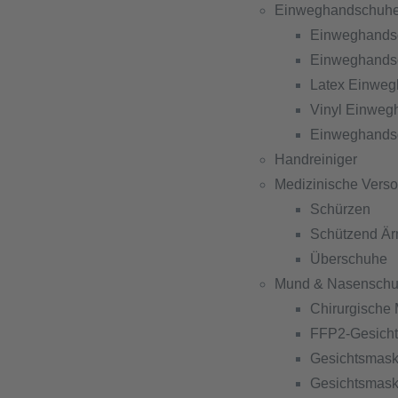
Einweghandschuh
Einweghandsc
Einweghandsc
Latex Einwe
Vinyl Einwe
Einweghandsc
Handreiniger
Medizinische Vers
Schürzen
Schützend Är
Überschuhe
Mund & Nasenschu
Chirurgische
FFP2-Gesich
Gesichtsmask
Gesichtsmask