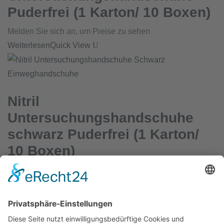
Puderfrei (1 Karton/ 10 Boxen)
Melden Sie sich an, um Preise zu sehen
Weiterlesen
Quick View
Einweghandschuhe
Nitril
Untersuchungshandschuhe
schwarz Puderfrei (1 Karton/
10 Boxen)
Melden Sie sich an, um Preise zu sehen
Weiterlesen
Quick View
Einweghandschuhe