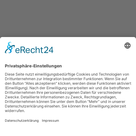
Show
Default Sorting
Chirurgisches Nahtmaterial
Silk REF 1632
Melden Sie sich an, um Preise zu sehen
1
2
3