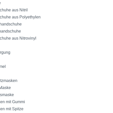
e
huhe aus Nitril
huhe aus Polyethylen
ghandschuhe
ghandschuhe
huhe aus Nitrovinyl
orgung
mel
tzmasken
 Maske
tsmaske
en mit Gummi
en mit Spitze