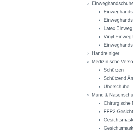
Einweghandschuh
Einweghandsc
Einweghandsc
Latex Einwe
Vinyl Einwe
Einweghandsc
Handreiniger
Medizinische Vers
Schürzen
Schützend Är
Überschuhe
Mund & Nasenschu
Chirurgische
FFP2-Gesich
Gesichtsmask
Gesichtsmask