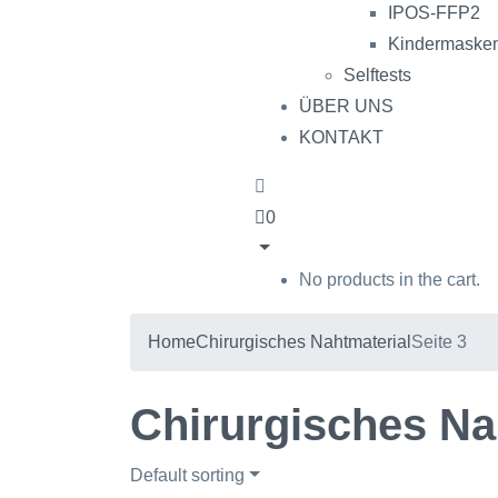
IPOS-FFP2
Kindermaske
Selftests
ÜBER UNS
KONTAKT
0
No products in the cart.
Home
Chirurgisches Nahtmaterial
Seite 3
Chirurgisches Na
Default sorting