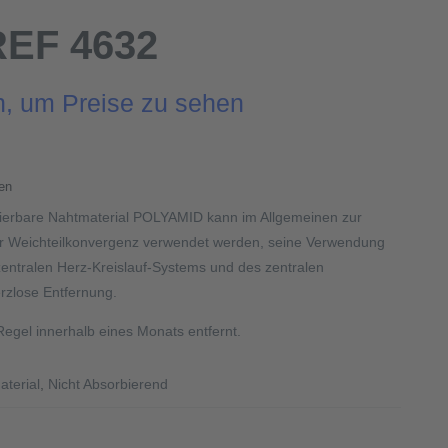
REF 4632
n, um Preise zu sehen
en
rbierbare Nahtmaterial POLYAMID kann im Allgemeinen zur
r Weichteilkonvergenz verwendet werden, seine Verwendung
zentralen Herz-Kreislauf-Systems und des zentralen
zlose Entfernung.
egel innerhalb eines Monats entfernt.
aterial
,
Nicht Absorbierend