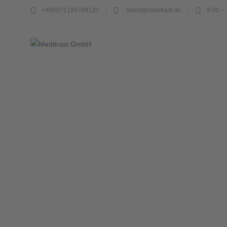
+49(0)71199789120
sales@meditrast.de
9:00 – 
Home