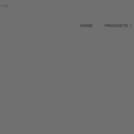
17:00
HOME
PRODUKTE
Chirurgisches Nahtmaterial
Nicht absorbierend
Polyamid RE