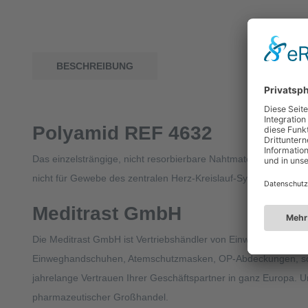
BESCHREIBUNG
Polyamid REF 4632
Das einzelsträngige, nicht resorbierbare Nahtmaterial POLYA
nicht für Gewebe des zentralen Herz-Kreislauf-Systems und d
Meditrast GmbH
Die Meditrast GmbH ist Vertriebshändler von Einweghandschuhen
Einweghandschuhen, Atemschutzmasken, OP-Abdeckungen, sowie c
jahrelange Vertrauen Ihrer Geschäftspartner in ganz Europa. 
pharmazeutischer Großhandel.