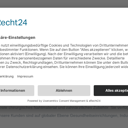
MID kann im Allgemeinen zur Kompression, Retention und/oder Weichte
es zentralen Nervensystems angezeigt schmerzlose Entfernung.
 und weiteren Einwegmaterialien in ganz Europa. Sie konzentriert sic
hirurgisches Nahtmaterial und zahnärztliches Zubehör. Sie verfügt ü
Unsere Kunden sind auf globaler Ebene Gesundheitseinrichtungen, Indu