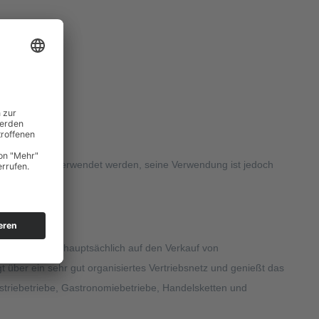
ilkonvergenz verwendet werden, seine Verwendung ist jedoch
h seit Jahren hauptsächlich auf den Verkauf von
ber ein sehr gut organisiertes Vertriebsnetz und genießt das
striebetriebe, Gastronomiebetriebe, Handelsketten und