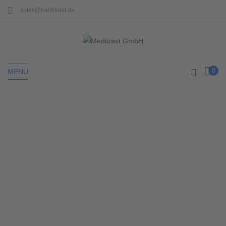
sales@meditrast.de
0
MENU
Home
Chirurgisches Nahtmaterial
Seite 3
CHIRURGISCHES
NAHTMATERIAL