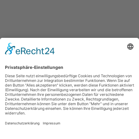
Show
Default Sorting
Chirurgisches Nahtmaterial
Silk REF 1632
Melden Sie sich an, um Preise zu sehen
1
2
3