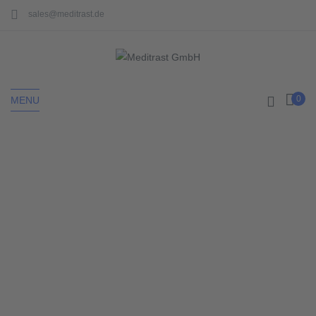
sales@meditrast.de
0
MENU
Home
Einweghandschuhe
EINWEGHANDSCHUHE