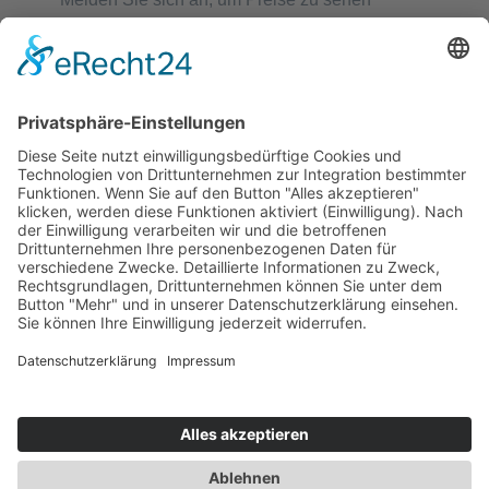
Weiterlesen
Quick View
Chirurgisches Nahtmaterial
Silk REF 1621
Melden Sie sich an, um Preise zu sehen
Weiterlesen
Quick View
1
2
3
Next
© Copyright 2021. All Rights Reserved.
Category