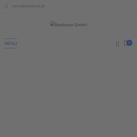
sales@meditrast.de
0
MENU
Home
Mund & Nasenschutzmasken
MUND &
NASENSCHUTZMASKEN