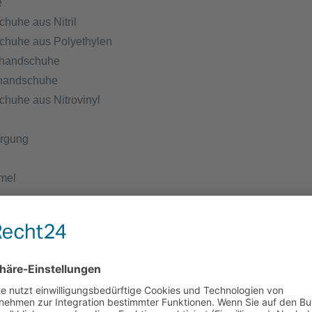
e
huhe aus Nitril
huhe aus Polyethylen
ghandschuhe
ghandschuhe
huhe aus Nitrovinyl
orgung
mel
tzmasken
 Maske
tsmaske
en mit Gummi
en mit Spitze