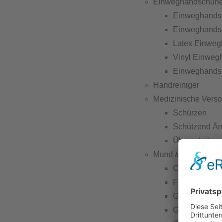
Einweghandschuh
Einweghandsc
Einweghandsc
Latex Einwe
Vinyl Einwe
Einweghandsc
Handreiniger
Medizinische Vers
Schürzen
Schützend Är
Überschuhe
Mund & Nasenschu
Chirurgische
FFP2-Gesich
Gesichtsmask
Gesichtsmask