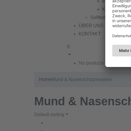
IPOS-FFP2
Kindermaske
Selftests
ÜBER UNS
KONTAKT
0
No products in the cart.
Home
Mund & Nasenschutzmasken
Mund & Nasensc
Default sorting