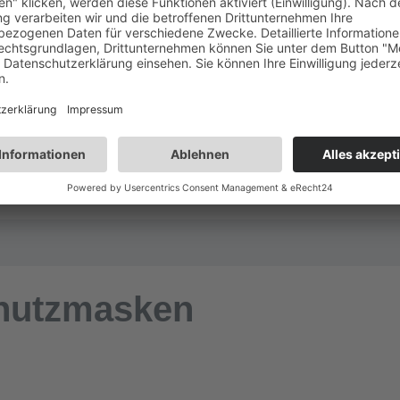
n
hutzmasken