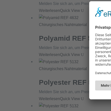
Melden Sie sich an, um Preise zu sehen
Weiterlesen
Quick View
Chirurgisches Nahtmaterial
Polyamid REF 5633
Melden Sie sich an, um Preise zu sehen
Weiterlesen
Quick View
Chirurgisches Nahtmaterial
Polyester REF 5132
Melden Sie sich an, um Preise zu sehen
Weiterlesen
Quick View