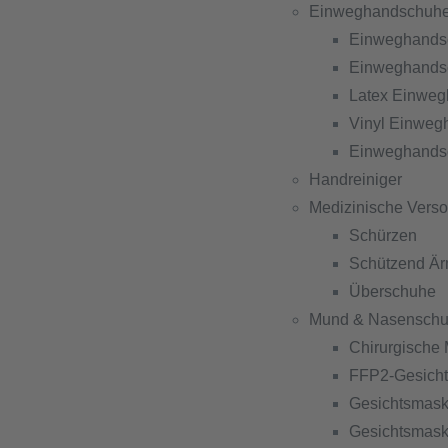
Einweghandschuh
Einweghandsc
Einweghandsc
Latex Einwe
Vinyl Einwe
Einweghandsc
Handreiniger
Medizinische Vers
Schürzen
Schützend Är
Überschuhe
Mund & Nasenschu
Chirurgische
FFP2-Gesich
Gesichtsmask
Gesichtsmask