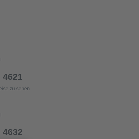
l
 4621
eise zu sehen
l
 4632