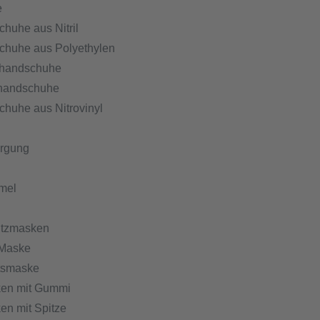
e
huhe aus Nitril
huhe aus Polyethylen
ghandschuhe
ghandschuhe
huhe aus Nitrovinyl
orgung
mel
tzmasken
 Maske
tsmaske
en mit Gummi
en mit Spitze