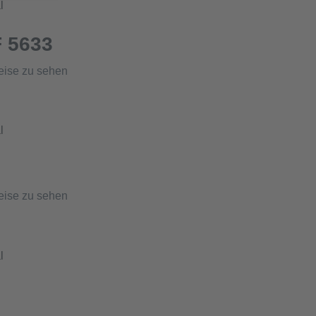
l
F 5633
eise zu sehen
l
eise zu sehen
l